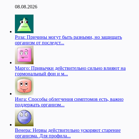
08.08.2026
Роза: Причины могут быть разными, но защищать
организм от последст...
Марго: Привычки действительно сильно влияют на
гормональный фон и м...
Инга: Способы облегчения симптомов есть, важно
поддержать организм...
Венера: Нервы действительно ускоряют старение
организма. Для профила...