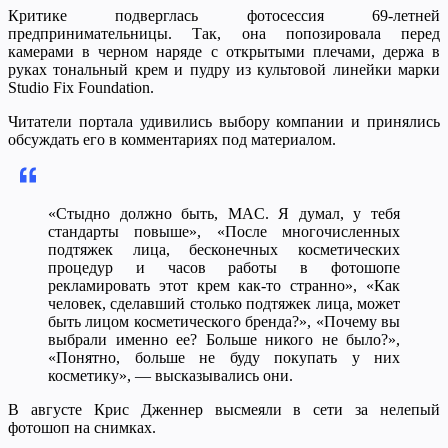
Критике подверглась фотосессия 69-летней
предпринимательницы. Так, она попозировала перед
камерами в черном наряде с открытыми плечами, держа в
руках тональный крем и пудру из культовой линейки марки
Studio Fix Foundation.
Читатели портала удивились выбору компании и принялись
обсуждать его в комментариях под материалом.
«Стыдно должно быть, MAC. Я думал, у тебя
стандарты повыше», «После многочисленных
подтяжек лица, бесконечных косметических
процедур и часов работы в фотошопе
рекламировать этот крем как-то странно», «Как
человек, сделавший столько подтяжек лица, может
быть лицом косметического бренда?», «Почему вы
выбрали именно ее? Больше никого не было?»,
«Понятно, больше не буду покупать у них
косметику», — высказывались они.
В августе Крис Дженнер высмеяли в сети за нелепый
фотошоп на снимках.