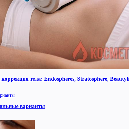
оррекция тела: Endospheres, Stratosphere, Beauty
тильные варианты