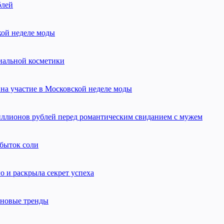
блей
кой неделе моды
миальной косметики
 на участие в Московской неделе моды
миллионов рублей перед романтическим свиданием с мужем
быток соли
о и раскрыла секрет успеха
 новые тренды