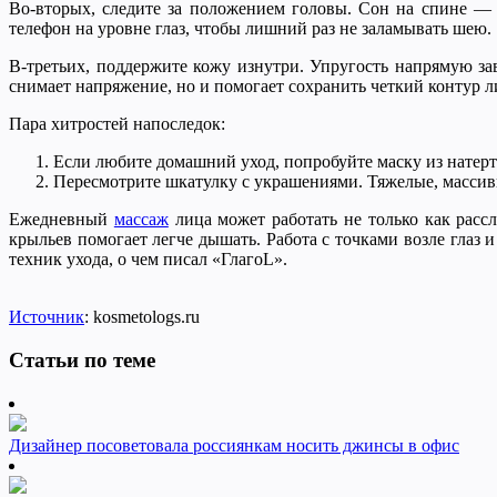
Во-вторых, следите за положением головы. Сон на спине — 
телефон на уровне глаз, чтобы лишний раз не заламывать шею.
В-третьих, поддержите кожу изнутри. Упругость напрямую за
снимает напряжение, но и помогает сохранить четкий контур л
Пара хитростей напоследок:
Если любите домашний уход, попробуйте маску из натерты
Пересмотрите шкатулку с украшениями. Тяжелые, массивн
Ежедневный
массаж
лица может работать не только как расс
крыльев помогает легче дышать. Работа с точками возле глаз 
техник ухода, о чем писал «ГлагоL».
Источник
: kosmetologs.ru
Статьи по теме
Дизайнер посоветовала россиянкам носить джинсы в офис