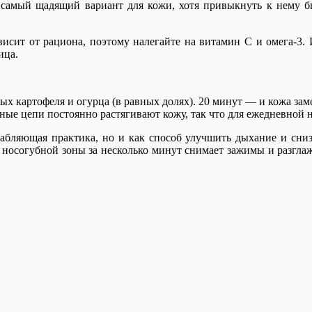
самый щадящий вариант для кожи, хотя привыкнуть к нему быв
висит от рациона, поэтому налегайте на витамин С и омега-3.
ица.
х картофеля и огурца (в равных долях). 20 минут — и кожа зам
ые цепи постоянно растягивают кожу, так что для ежедневной н
лабляющая практика, но и как способ улучшить дыхание и сни
и носогубной зоны за несколько минут снимает зажимы и разглаж