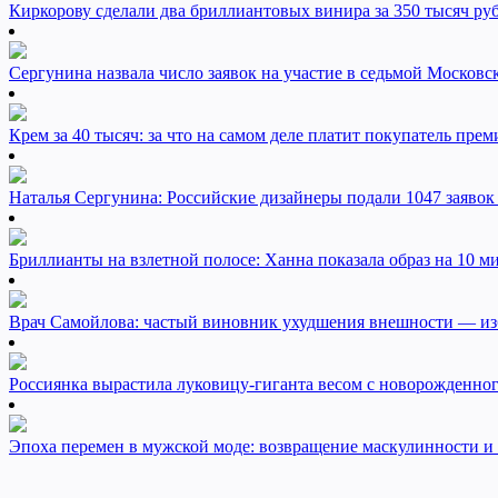
Киркорову сделали два бриллиантовых винира за 350 тысяч ру
Сергунина назвала число заявок на участие в седьмой Московс
Крем за 40 тысяч: за что на самом деле платит покупатель пре
Наталья Сергунина: Российские дизайнеры подали 1047 заявок
Бриллианты на взлетной полосе: Ханна показала образ на 10 
Врач Самойлова: частый виновник ухудшения внешности — из
Россиянка вырастила луковицу-гиганта весом с новорожденног
Эпоха перемен в мужской моде: возвращение маскулинности и