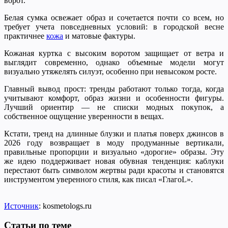
ворот.
Белая сумка освежает образ и сочетается почти со всем, но
требует учета повседневных условий: в городской весне
практичнее
кожа
и матовые фактуры.
Кожаная куртка с высоким воротом защищает от ветра и
выглядит современно, однако объемные модели могут
визуально утяжелять силуэт, особенно при невысоком росте.
Главный вывод прост: тренды работают только тогда, когда
учитывают комфорт, образ жизни и особенности фигуры.
Лучший ориентир — не списки модных покупок, а
собственное ощущение уверенности в вещах.
Кстати, тренд на длинные блузки и платья поверх джинсов в
2026 году возвращает в моду продуманные вертикали,
правильные пропорции и визуально «дорогие» образы. Эту
же идею поддерживает новая обувная тенденция: каблуки
перестают быть символом жертвы ради красоты и становятся
инструментом уверенного стиля, как писал «ГлагоL».
Источник
: kosmetologs.ru
Статьи по теме