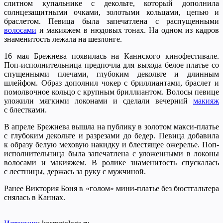
слитном купальнике с декольте, который дополнила
солнцезащитными очками, золотыми кольцами, цепью и
браслетом. Певица была запечатлена с распущенными
волосами
и макияжем в нюдовых тонах. На одном из кадров
знаменитость лежала на шезлонге.
16 мая Брежнева появилась на Каннского кинофестивале.
Поп-исполнительница предпочла для выхода белое платье со
спущенными плечами, глубоким декольте и длинным
шлейфом. Образ дополнил чокер с бриллиантами, браслет и
помолвочное кольцо с крупным бриллиантом. Волосы певице
уложили мягкими локонами и сделали вечерний
макияж
с блестками.
В апреле Брежнева вышла на публику в золотом макси-платье
с глубоким декольте и разрезами до бедер. Певица добавила
к образу белую меховую накидку и блестящее ожерелье. Поп-
исполнительница была запечатлена с уложенными в локоны
волосами и макияжем. В ролике знаменитость спускалась
с лестницы, держась за руку с мужчиной.
Ранее Виктория Боня в «голом» мини-платье без бюстгальтера
снялась в Каннах.