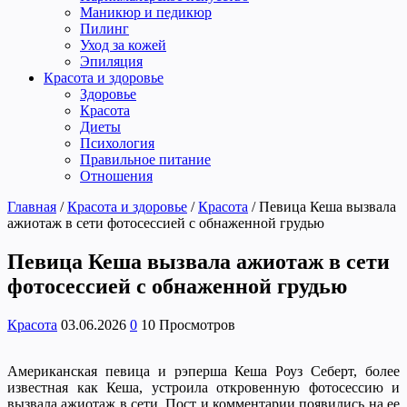
Маникюр и педикюр
Пилинг
Уход за кожей
Эпиляция
Красота и здоровье
Здоровье
Красота
Диеты
Психология
Правильное питание
Отношения
Главная
/
Красота и здоровье
/
Красота
/
Певица Кеша вызвала
ажиотаж в сети фотосессией с обнаженной грудью
Певица Кеша вызвала ажиотаж в сети
фотосессией с обнаженной грудью
Красота
03.06.2026
0
10 Просмотров
Американская певица и рэперша Кеша Роуз Себерт, более
известная как Кеша, устроила откровенную фотосессию и
вызвала ажиотаж в сети. Пост и комментарии появились на ее