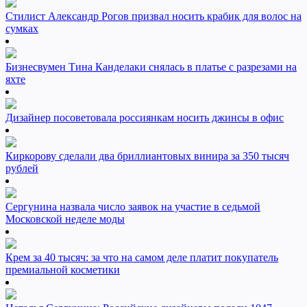
Стилист Александр Рогов призвал носить крабик для волос на
сумках
Бизнесвумен Тина Канделаки снялась в платье с разрезами на
яхте
Дизайнер посоветовала россиянкам носить джинсы в офис
Киркорову сделали два бриллиантовых винира за 350 тысяч
рублей
Сергунина назвала число заявок на участие в седьмой
Московской неделе моды
Крем за 40 тысяч: за что на самом деле платит покупатель
премиальной косметики