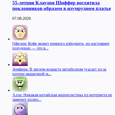
55-летняя Клаудия Шиффер восхитила
поклонников образом в изумрудном платье
07.08.2026
Офелия: Кофе может немного взбодрить, но настоящее
похудение — это в...
Земфира: В зрелом возрасте метаболизм угасает из-за
потери мышечной м...
Алла: Никакая китайская жиропластика из интернета не
заменит полно...