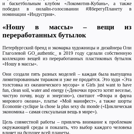
и баскетбольным клубом «Локомотив-Кубань», а также
победил в онлайн-голосовании #ЯберегуПланету в
номинации «Индустрия».
«Ношу в массы» – вещи из
переработанных бутылок
Петербургский бренд и экомарка художницы и дизайнера Оли
Глаголевой GO_authentic_ в 2019 году сделали собственную
коллекцию вещей из переработанных пластиковых бутылок
«Ношу в массы».
Они создали пять разных моделей – каждая была выпущена
лимитированным тиражом и уже не продаётся. Это худи «Эта
толстовка из океанического мусора» и Girls just want to have
fun, clean soil, water and energy («Девочки просто хотят веселье,
чистую почву, воду и энергию»), свитшот «Флора и фауна
мирового океана», платье «Мой манифест», а также шорты
Economie cyclique la chose la plus sexy du monde («Циклическая
экономика – самая сексуальная вещь в мире»).
Цель совместной работы – привлечь внимание к проблемам
окружающей среды и показать, что выбор каждого человека
влияет на будущее всей планеты.