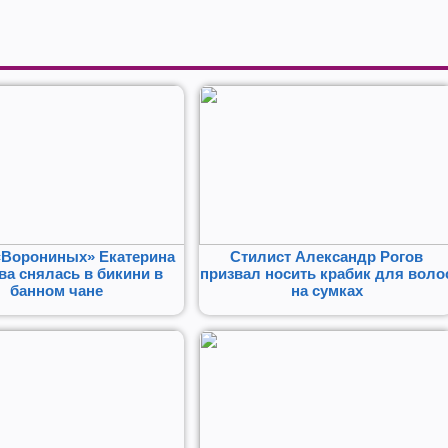
«Ворониных» Екатерина
Стилист Александр Рогов
а снялась в бикини в
призвал носить крабик для воло
банном чане
на сумках