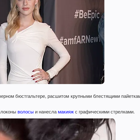
в черном бюстгальтере, расшитом крупными блестящими пайетка
в локоны
волосы
и нанесла
макияж
с графическими стрелками.