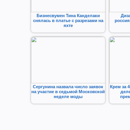
Бизнесвумен Тина Канделаки
Диз
снялась в платье с разрезами на
россия
яхте
Сергунина назвала число заявок
Крем за 4
на участие в седьмой Московской
деле
неделе моды
пре