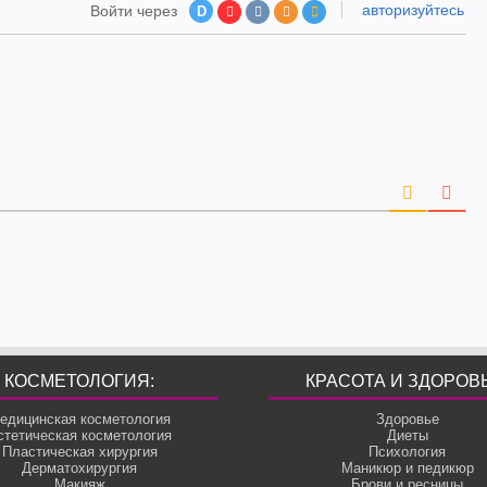
авторизуйтесь
Войти через
D
КОСМЕТОЛОГИЯ:
КРАСОТА И ЗДОРОВ
едицинская косметология
Здоровье
стетическая косметология
Диеты
Пластическая хирургия
Психология
Дерматохирургия
Маникюр и педикюр
Макияж
Брови и ресницы