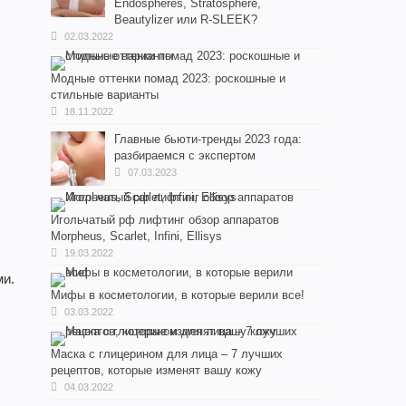
Endospheres, Stratosphere,
Beautylizer или R-SLEEK?
02.03.2022
Модные оттенки помад 2023: роскошные и
стильные варианты
18.11.2022
Главные бьюти-тренды 2023 года:
разбираемся с экспертом
07.03.2023
Игольчатый рф лифтинг обзор аппаратов
Morpheus, Scarlet, Infini, Ellisys
19.03.2022
ми.
Мифы в косметологии, в которые верили все!
03.03.2022
Маска с глицерином для лица – 7 лучших
рецептов, которые изменят вашу кожу
04.03.2022