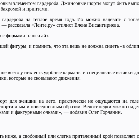
азовым элементом гардероба. Джинсовые шорты могут быть выпо
 бахромой и принтами.
ардероба на теплое время года. Их можно надевать с топа
 — рассказала «Ленте.ру» стилист Елена Висангириева.
 с формами плюс-сайз.
ей фигуры, и помнить, что эта вещь не должна сидеть «в обли
 Чаще всего у них есть удобные карманы и специальные вставки 
дки, которые не сковывают движения.
рт для женщин на лето, практически не ощущаются на теле.
спортивным и повседневным образом. Велосипедки можно надеть
мками и фактурными очками», — добавил Олег Горчанин.
ть ниже, а свободный или слегка приталенный крой позволяет 