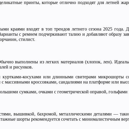
деликатные принты, которые отлично подходят для летней жары
ыми краями входят в топ трендов летнего сезона 2025 года. 
рианты с ремнем подчеркивают талию и добавляют образу заве
орчанин, стилист.
бычно выполнены из легких материалов (хлопок, лен). Идеаль
алей и рисунков.
 куртками-косухами или длинными свитерами микрошорты с
 с массивными кроссовками, сандалиями на платформе или выс
ольшими сумками, очками с геометрической оправой, гольфами
стями, вышивкой, бахромой, металлическими деталями — так
интажные шорты рекомендуется сочетать с минималистичным вер