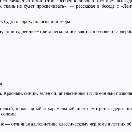
 со свежестью и чистотой. Особенно хорошо этот цвет выгляди
ткань не будет просвечивать», — рассказал в беседе с «Лент
 будь то горох, полоска или зебра
е, «припудренные» цвета легко вписываются в базовый гардероб
ы
за. Красный, синий, зеленый, апельсиновый и лимонный позволя
ичневый, шоколадный и карамельный цвета смотрятся сдержанно
и соломы.
е — отличная альтернатива классическому черному в летних об