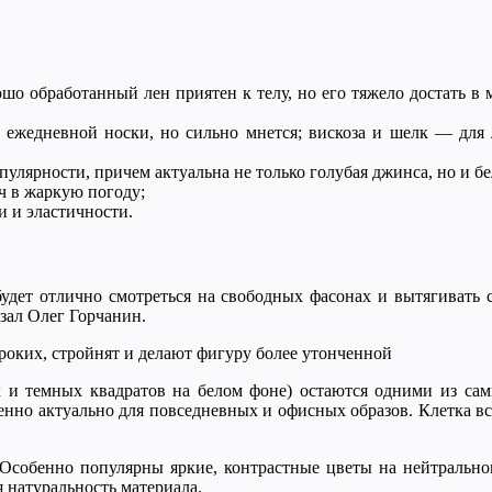
о обработанный лен приятен к телу, но его тяжело достать в 
 ежедневной носки, но сильно мнется; вискоза и шелк — для
лярности, причем актуальна не только голубая джинса, но и бела
ч в жаркую погоду;
и и эластичности.
будет отлично смотреться на свободных фасонах и вытягивать 
азал Олег Горчанин.
роких, стройнят и делают фигуру более утонченной
лых и темных квадратов на белом фоне) остаются одними из са
енно актуально для повседневных и офисных образов. Клетка вст
Особенно популярны яркие, контрастные цветы на нейтрально
 натуральность материала.