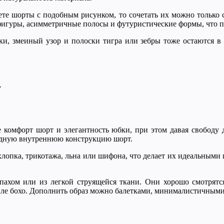
ете шорты с подобным рисунком, то сочетать их можно только 
фигуры, асимметричные полосы и футуристические формы, что п
и, змеиный узор и полоски тигра или зебры тоже остаются в 
у
е комфорт шорт и элегантность юбки, при этом давая свободу 
бодную внутреннюю конструкцию шорт.
лопка, трикотажа, льна или шифона, что делает их идеальными 
пахом или из легкой струящейся ткани. Они хорошо смотрятс
иле бохо. Дополнить образ можно балетками, минималистичными