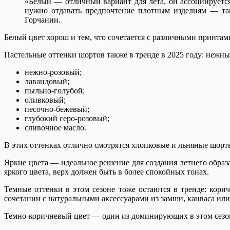
«Белый — отличный вариант для лета, он ассоциируется
нужно отдавать предпочтение плотным изделиям — так 
Горчанин.
Белый цвет хорош и тем, что сочетается с различными принтами,
Пастельные оттенки шортов также в тренде в 2025 году: нежны
нежно-розовый;
лавандовый;
пыльно-голубой;
оливковый;
песочно-бежевый;
глубокий серо-розовый;
сливочное масло.
В этих оттенках отлично смотрятся хлопковые и льняные шорт
Яркие цвета — идеальное решение для создания летнего обра
яркого цвета, верх должен быть в более спокойных тонах.
Темные оттенки в этом сезоне тоже остаются в тренде: кор
сочетании с натуральными аксессуарами из замши, канваса ил
Темно-коричневый цвет — один из доминирующих в этом сезон