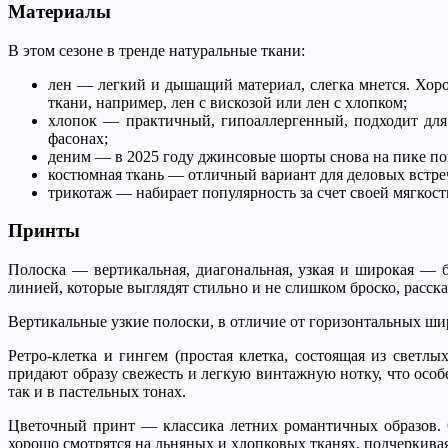
Материалы
В этом сезоне в тренде натуральные ткани:
лен — легкий и дышащий материал, слегка мнется. Хорош
ткани, например, лен с вискозой или лен с хлопком;
хлопок — практичный, гипоаллергенный, подходит для
фасонах;
деним — в 2025 году джинсовые шорты снова на пике попу
костюмная ткань — отличный вариант для деловых встре
трикотаж — набирает популярность за счет своей мягкост
Принты
Полоска — вертикальная, диагональная, узкая и широкая — 
линией, которые выглядят стильно и не слишком броско, расск
Вертикальные узкие полоски, в отличие от горизонтальных ши
Ретро-клетка и гингем (простая клетка, состоящая из свет
придают образу свежесть и легкую винтажную нотку, что особ
так и в пастельных тонах.
Цветочный принт — классика летних романтичных образов. 
хорошо смотрятся на льняных и хлопковых тканях, подчеркивая