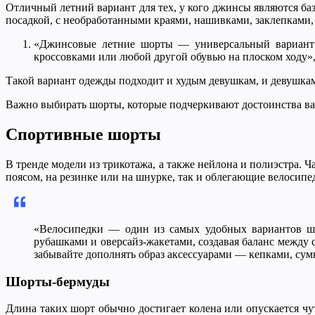
Отличный летний вариант для тех, у кого джинсы являются б
посадкой, с необработанными краями, нашивками, заклепками,
«Джинсовые летние шорты — универсальный вариант г
кроссовками или любой другой обувью на плоском ходу»,
Такой вариант одежды подходит и худым девушкам, и девушкам
Важно выбирать шорты, которые подчеркивают достоинства ваш
Спортивные шорты
В тренде модели из трикотажа, а также нейлона и полиэстра.
поясом, на резинке или на шнурке, так и облегающие велосипе
«Велосипедки — один из самых удобных вариантов шо
рубашками и оверсайз-жакетами, создавая баланс между 
забывайте дополнять образ аксессуарами — кепками, су
Шорты-бермуды
Длина таких шорт обычно достигает колена или опускается чу