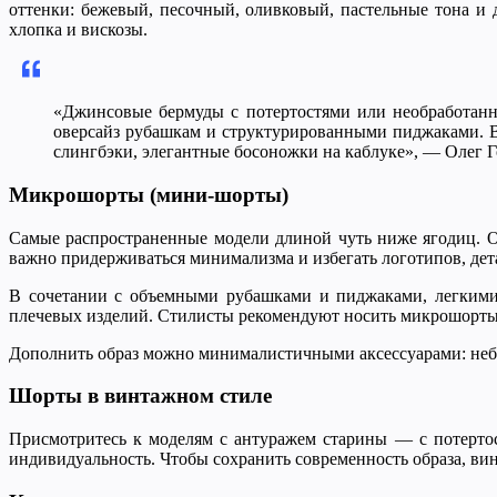
оттенки: бежевый, песочный, оливковый, пастельные тона и 
хлопка и вискозы.
«Джинсовые бермуды с потертостями или необработанн
оверсайз рубашкам и структурированными пиджаками. Ва
слингбэки, элегантные босоножки на каблуке», — Олег Г
Микрошорты (мини-шорты)
Самые распространенные модели длиной чуть ниже ягодиц. О
важно придерживаться минимализма и избегать логотипов, дет
В сочетании с объемными рубашками и пиджаками, легкими
плечевых изделий. Стилисты рекомендуют носить микрошорты
Дополнить образ можно минималистичными аксессуарами: неб
Шорты в винтажном стиле
Присмотритесь к моделям с антуражем старины — с потерто
индивидуальность. Чтобы сохранить современность образа, в