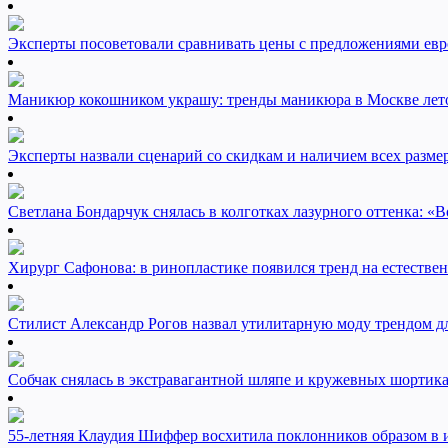
Эксперты посоветовали сравнивать цены с предложениями евр
Маникюр кокошником украшу: тренды маникюра в Москве лет
Эксперты назвали сценарий со скидкам и наличием всех разме
Светлана Бондарчук снялась в колготках лазурного оттенка: «Во
Хирург Сафонова: в ринопластике появился тренд на естестве
Стилист Александр Рогов назвал утилитарную моду трендом 
Собчак снялась в экстравагантной шляпе и кружевных шортик
55-летняя Клаудия Шиффер восхитила поклонников образом в 