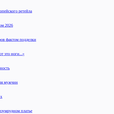
опейского ретейла
ом 2026
ров фактом подделки
т это ноги...»
нность
для мужчин
ах
изумрудном платье