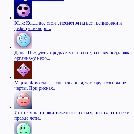
Юля: Когда вес стоит, несмотря на все тренировки и
дефицит калори...
Даша: Продукты продуктами, но натуральная поддержка
организму необ...
Марта: Фрукты — вещь коварная, там фруктозы выше
черты. При рисках...
Инга: От картошки тяжело отказаться, но сахар от нее и
правда лети...