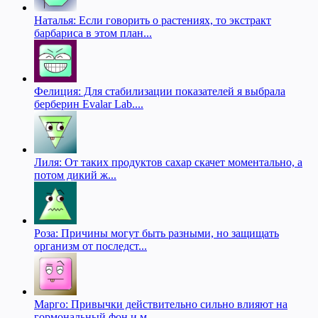
Наталья: Если говорить о растениях, то экстракт
барбариса в этом план...
Фелиция: Для стабилизации показателей я выбрала
берберин Evalar Lab....
Лиля: От таких продуктов сахар скачет моментально, а
потом дикий ж...
Роза: Причины могут быть разными, но защищать
организм от последст...
Марго: Привычки действительно сильно влияют на
гормональный фон и м...