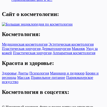
Сайт о косметологии:
Косметология:
Медицинская косметология
Эстетическая косметология
Пластическая хирургия
Дерматохирургия
Макияж
Уход за
кожей
Пластическая хирургия
Аппаратная косметология
Красота и здоровье:
Здоровье
Диеты
Психология
Маникюр и педикюр
Брови и
ресницы
Массаж
Правильное питание
Парикмахерское
искусство
Косметология в соцсетях:
© Некоторый контент, фото и видео взяты из открытых