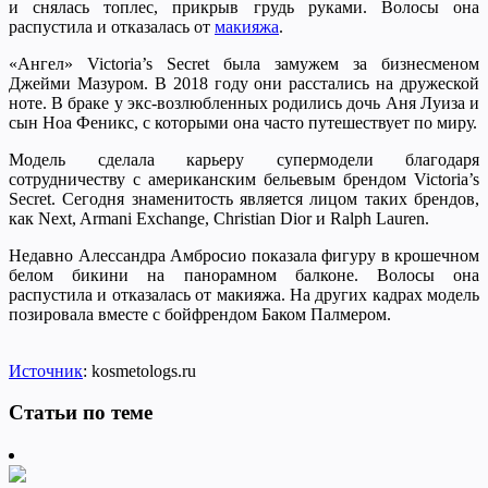
и снялась топлес, прикрыв грудь руками. Волосы она
распустила и отказалась от
макияжа
.
«Ангел» Victoria’s Secret была замужем за бизнесменом
Джейми Мазуром. В 2018 году они расстались на дружеской
ноте. В браке у экс-возлюбленных родились дочь Аня Луиза и
сын Ноа Феникс, с которыми она часто путешествует по миру.
Модель сделала карьеру супермодели благодаря
сотрудничеству с американским бельевым брендом Victoria’s
Secret. Сегодня знаменитость является лицом таких брендов,
как Next, Armani Exchange, Christian Dior и Ralph Lauren.
Недавно Алессандра Амбросио показала фигуру в крошечном
белом бикини на панорамном балконе. Волосы она
распустила и отказалась от макияжа. На других кадрах модель
позировала вместе с бойфрендом Баком Палмером.
Источник
: kosmetologs.ru
Статьи по теме