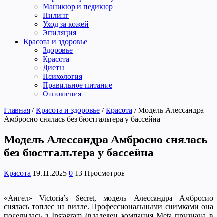
Маникюр и педикюр
Пилинг
Уход за кожей
Эпиляция
Красота и здоровье
Здоровье
Красота
Диеты
Психология
Правильное питание
Отношения
Главная
/
Красота и здоровье
/
Красота
/
Модель Алессандра
Амбросио снялась без бюстгальтера у бассейна
Модель Алессандра Амбросио снялась
без бюстгальтера у бассейна
Красота
19.11.2025
0
13 Просмотров
«Ангел» Victoria’s Secret, модель Алессандра Амбросио
снялась топлес на вилле. Профессиональными снимками она
поделилась в Instagram (владелец компания Meta признана в