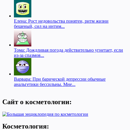
Елена: Рост недовольства понятен, ритм жизни
бешеный, сил на интим...
Тома: Дождливая погода действительно угнетает, если
из-за спазмов...
Варвара: При барической депрессии обычные
анальгетики бессильны. Мне...
Сайт о косметологии:
Косметология: