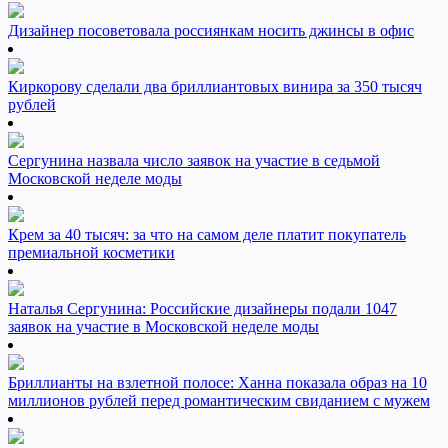
Дизайнер посоветовала россиянкам носить джинсы в офис
Киркорову сделали два бриллиантовых винира за 350 тысяч
рублей
Сергунина назвала число заявок на участие в седьмой
Московской неделе моды
Крем за 40 тысяч: за что на самом деле платит покупатель
премиальной косметики
Наталья Сергунина: Российские дизайнеры подали 1047
заявок на участие в Московской неделе моды
Бриллианты на взлетной полосе: Ханна показала образ на 10
миллионов рублей перед романтическим свиданием с мужем