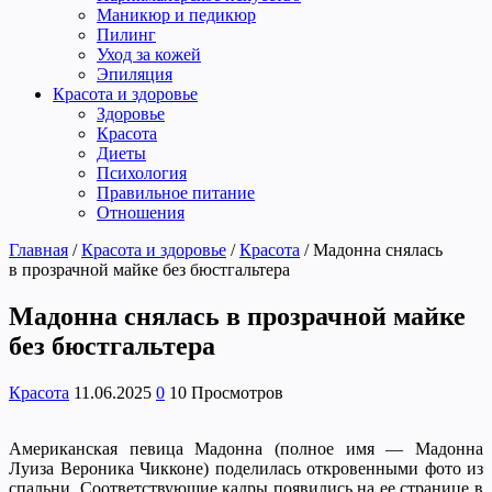
Маникюр и педикюр
Пилинг
Уход за кожей
Эпиляция
Красота и здоровье
Здоровье
Красота
Диеты
Психология
Правильное питание
Отношения
Главная
/
Красота и здоровье
/
Красота
/
Мадонна снялась
в прозрачной майке без бюстгальтера
Мадонна снялась в прозрачной майке
без бюстгальтера
Красота
11.06.2025
0
10 Просмотров
Американская певица Мадонна (полное имя — Мадонна
Луиза Вероника Чикконе) поделилась откровенными фото из
спальни. Соответствующие кадры появились на ее странице в