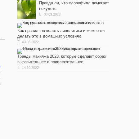
Правда ли, что хлорофилл помогает
похудеть
08.09.2023
А
т
Как правильно колоть липолитики и можно ли
делать это в домашних условиях
и —
03.03.2022
Тренды макияжа 2023, которые сделают образ
выразительнее и привлекательнее
й
14.10.2022
и
е
л
ь