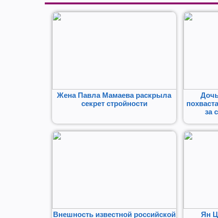
Жена Павла Мамаева раскрыла
Дочь
секрет стройности
похваст
за 
Внешность известной российской
Ян Ц