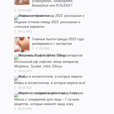
Endospheres, Stratosphere,
Beautylizer или R-SLEEK?
02.03.2022
Модные оттенки помад 2023: роскошные и
стильные варианты
18.11.2022
Главные бьюти-тренды 2023 года:
разбираемся с экспертом
07.03.2023
Игольчатый рф лифтинг обзор аппаратов
Morpheus, Scarlet, Infini, Ellisys
19.03.2022
Мифы в косметологии, в которые верили все!
03.03.2022
а
Маска с глицерином для лица – 7 лучших
рецептов, которые изменят вашу кожу
04.03.2022