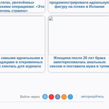
легах, увлечённых
продемонстрировала идеальну
скими операциями: «Это
фигуру на пляже в Испании
очень странно»
с самыми идеальными в
Женщина после 20 лет брака
одицами в откровенных
заинтересовалась анальным
х снялась для журнала
сексом и поставила мужа в тупи
авторизуйтесь
Войти через
D