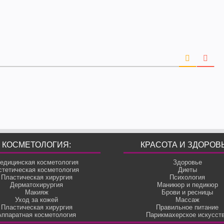
КОСМЕТОЛОГИЯ:
КРАСОТА И ЗДОРОВ
едицинская косметология
Здоровье
стетическая косметология
Диеты
Пластическая хирургия
Психология
Дерматохирургия
Маникюр и педикюр
Макияж
Брови и ресницы
Уход за кожей
Массаж
Пластическая хирургия
Правильное питание
Аппаратная косметология
Парикмахерское искусст