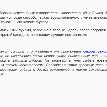
одержат агрессивных компонентов. Наносите каждые 2 часа. 
мами, которые способствуют восстановлению и не вызываю
 кожи», — объяснила Жукова.
солнечными лучами, особенно в первые недели после операци
закрытой одежды станет вашим лучшим помощником.
щения солярия и отказатьcя от применения
декоративно
же по назначению врача используйте силиконовые гели ил
тики и защиты рубцов. Не забывайте, что любые новы
м врачом-косметологом. Соблюдение этих простых прави
огических рубцов и других осложнений, а также сохранит
на.