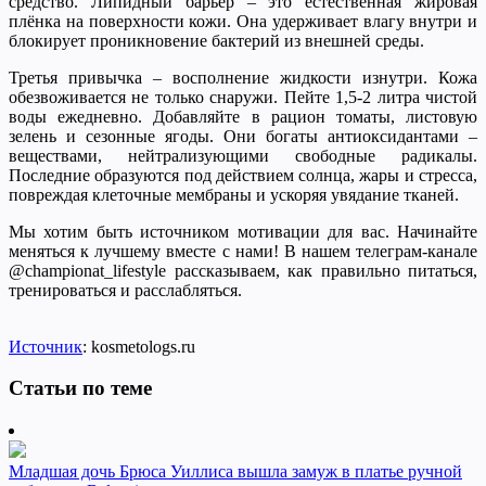
средство. Липидный барьер – это естественная жировая
плёнка на поверхности кожи. Она удерживает влагу внутри и
блокирует проникновение бактерий из внешней среды.
Третья привычка – восполнение жидкости изнутри. Кожа
обезвоживается не только снаружи. Пейте 1,5-2 литра чистой
воды ежедневно. Добавляйте в рацион томаты, листовую
зелень и сезонные ягоды. Они богаты антиоксидантами –
веществами, нейтрализующими свободные радикалы.
Последние образуются под действием солнца, жары и стресса,
повреждая клеточные мембраны и ускоряя увядание тканей.
Мы хотим быть источником мотивации для вас. Начинайте
меняться к лучшему вместе с нами! В нашем телеграм-канале
@championat_lifestyle рассказываем, как правильно питаться,
тренироваться и расслабляться.
Источник
: kosmetologs.ru
Статьи по теме
Младшая дочь Брюса Уиллиса вышла замуж в платье ручной