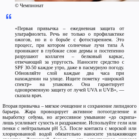
© Чемпионат
«Первая привычка – ежедневная защита от
ультрафиолета. Речь не только о профилактике
ожогов, но и о борьбе с фотостарением. Это
процесс, при котором солнечные лучи типа А
проникают в глубокие слои дермы и постепенно
разрушают коллаген – белковый каркас,
отвечающий за упругость. Наносите средство с
SPF 30-50 каждое утро, даже в пасмурную погоду.
Обновляйте слой каждые два часа при
нахождении на улице. Ищите пометку «широкий
спектр» на упаковке. Она гарантирует
одновременную защиту от лучей UVA и UVB», —
сказала врач.
Вторая привычка – мягкое очищение и сохранение липидного
барьера. Жара провоцирует активное потоотделение и
выработку сeбумa, но агрессивное умывание «до скрипа»
лишь усиливает сухость и раздражение. Используйте гели или
пенки с нейтральным pH 5,5. После контакта с морской или
хлорированной водой обязательно наносите увлажняющее