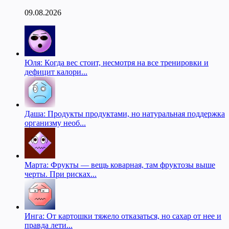
09.08.2026
Юля: Когда вес стоит, несмотря на все тренировки и
дефицит калори...
Даша: Продукты продуктами, но натуральная поддержка
организму необ...
Марта: Фрукты — вещь коварная, там фруктозы выше
черты. При рисках...
Инга: От картошки тяжело отказаться, но сахар от нее и
правда лети...