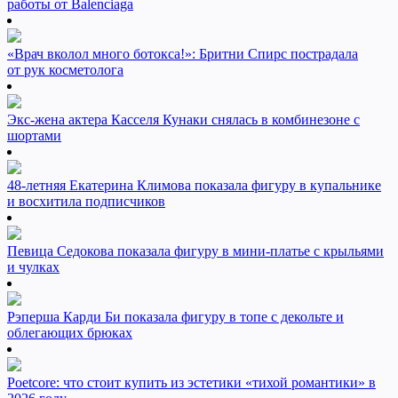
работы от Balenciaga
«Врач вколол много ботокса!»: Бритни Спирс пострадала
от рук косметолога
Экс-жена актера Касселя Кунаки снялась в комбинезоне с
шортами
48-летняя Екатерина Климова показала фигуру в купальнике
и восхитила подписчиков
Певица Седокова показала фигуру в мини-платье с крыльями
и чулках
Рэперша Карди Би показала фигуру в топе с декольте и
облегающих брюках
Poetcore: что стоит купить из эстетики «тихой романтики» в