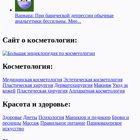
Варвара: При барической депрессии обычные
анальгетики бессильны. Мне...
Сайт о косметологии:
Косметология:
Медицинская косметология
Эстетическая косметология
Пластическая хирургия
Дерматохирургия
Макияж
Уход за
кожей
Пластическая хирургия
Аппаратная косметология
Красота и здоровье:
Здоровье
Диеты
Психология
Маникюр и педикюр
Брови и
ресницы
Массаж
Правильное питание
Парикмахерское
искусство