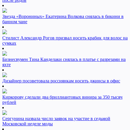
после родов
Звезда «Ворониных» Екатерина Волкова снялась в бикини в
банном чане
Стилист Александр Рогов призвал носить крабик для волос на
сумках
Бизнесвумен Тина Канделаки снялась в платье с разрезами на
яхте
Дизайнер посоветовала россиянкам носить джинсы в офис
Киркорову сделали два бриллиантовых винира за 350 тысяч
рублей
Сергунина назвала число заявок на участие в седьмой
Московской неделе моды