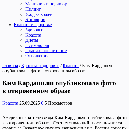
Маникюр и педикюр
Пилинг
Уход за кожей
Эпиляция
Красота и здоровье
Здоровье
Красота
Диеты
Психология
Правильное питание
Отношения
Главная
/
Красота и здоровье
/
Красота
/
Ким Кардашьян
опубликовала фото в откровенном образе
Ким Кардашьян опубликовала фото
в откровенном образе
Красота
25.09.2025
0
5 Просмотров
Американская телезвезда Ким Кардашьян опубликовала фото
в откровенном образе. Соответствующий пост появился в
сторис ее Instagram-аккаунта (запрещенная в России соцсеть;