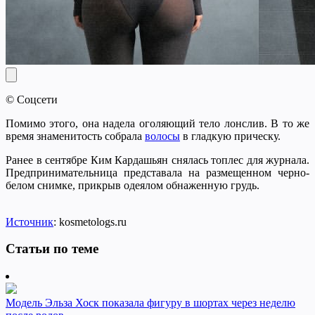
© Соцсети
Помимо этого, она надела оголяющий тело лонслив. В то же
время знаменитость собрала
волосы
в гладкую прическу.
Ранее в сентябре Ким Кардашьян снялась топлес для журнала.
Предпринимательница представала на размещенном черно-
белом снимке, прикрыв одеялом обнаженную грудь.
Источник
: kosmetologs.ru
Статьи по теме
Модель Эльза Хоск показала фигуру в шортах через неделю