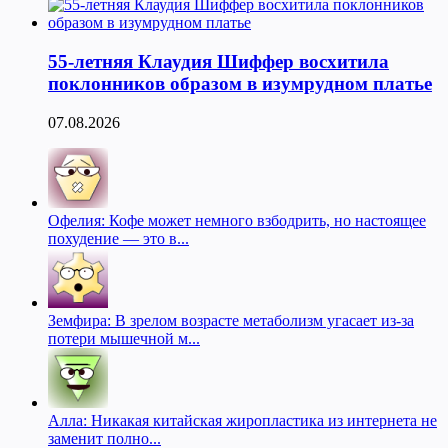
55-летняя Клаудия Шиффер восхитила
поклонников образом в изумрудном платье
07.08.2026
Офелия: Кофе может немного взбодрить, но настоящее
похудение — это в...
Земфира: В зрелом возрасте метаболизм угасает из-за
потери мышечной м...
Алла: Никакая китайская жиропластика из интернета не
заменит полно...