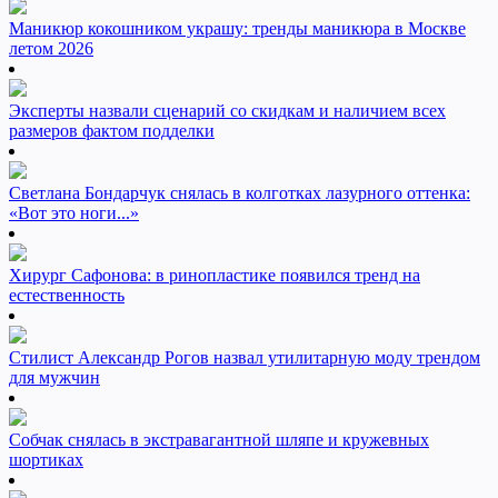
Маникюр кокошником украшу: тренды маникюра в Москве
летом 2026
Эксперты назвали сценарий со скидкам и наличием всех
размеров фактом подделки
Светлана Бондарчук снялась в колготках лазурного оттенка:
«Вот это ноги...»
Хирург Сафонова: в ринопластике появился тренд на
естественность
Стилист Александр Рогов назвал утилитарную моду трендом
для мужчин
Собчак снялась в экстравагантной шляпе и кружевных
шортиках