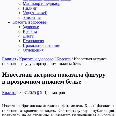
Маникюр и педикюр
Пилинг
Уход за кожей
Эпиляция
Красота и здоровье
Здоровье
Красота
Диеты
Психология
Правильное питание
Отношения
Главная
/
Красота и здоровье
/
Красота
/
Известная актриса
показала фигуру в прозрачном нижнем белье
Известная актриса показала фигуру
в прозрачном нижнем белье
Красота
28.07.2025
0
5 Просмотров
Известная британская актриса и фотомодель Хелен Флэнаган
показала откровенное видео. Соответствующая публикация
появилась на ее странице в Instagram (запрещенная в России