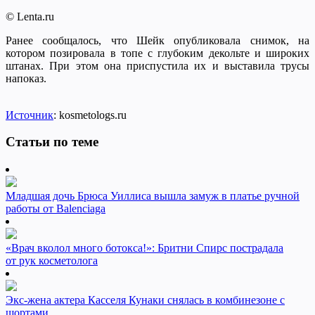
© Lenta.ru
Ранее сообщалось, что Шейк опубликовала снимок, на
котором позировала в топе с глубоким декольте и широких
штанах. При этом она приспустила их и выставила трусы
напоказ.
Источник
: kosmetologs.ru
Статьи по теме
Младшая дочь Брюса Уиллиса вышла замуж в платье ручной
работы от Balenciaga
«Врач вколол много ботокса!»: Бритни Спирс пострадала
от рук косметолога
Экс-жена актера Касселя Кунаки снялась в комбинезоне с
шортами