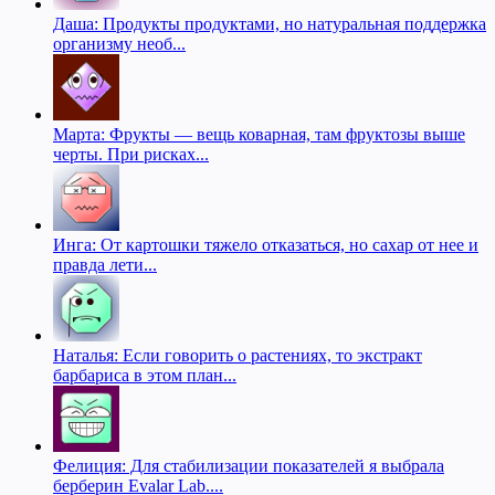
Даша: Продукты продуктами, но натуральная поддержка
организму необ...
Марта: Фрукты — вещь коварная, там фруктозы выше
черты. При рисках...
Инга: От картошки тяжело отказаться, но сахар от нее и
правда лети...
Наталья: Если говорить о растениях, то экстракт
барбариса в этом план...
Фелиция: Для стабилизации показателей я выбрала
берберин Evalar Lab....