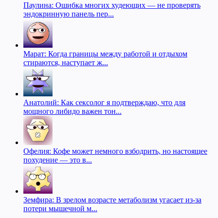
Паулина: Ошибка многих худеющих — не проверять
эндокринную панель пер...
Марат: Когда границы между работой и отдыхом
стираются, наступает ж...
Анатолий: Как сексолог я подтверждаю, что для
мощного либидо важен тон...
Офелия: Кофе может немного взбодрить, но настоящее
похудение — это в...
Земфира: В зрелом возрасте метаболизм угасает из-за
потери мышечной м...