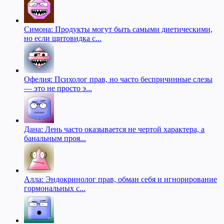
Симона: Продукты могут быть самыми диетическими,
но если щитовидка с...
Офелия: Психолог прав, но часто беспричинные слезы
— это не просто э...
Дана: Лень часто оказывается не чертой характера, а
банальным проя...
Алла: Эндокринолог прав, обман себя и игнорирование
гормональных с...