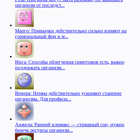
организм от последст...
Марго: Привычки действительно сильно влияют на
гормональный фон и м...
Инга: Способы облегчения симптомов есть, важно
поддержать организм...
Венера: Нервы действительно ускоряют старение
организма. Для профила...
Анжела: Ранний климакс — страшный сон, нужно
беречь ресурсы организм...