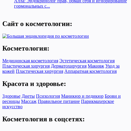
Алла: Эндокринолог прав, обман себя и игнорирование
гормональных с...
Сайт о косметологии:
Косметология:
Медицинская косметология
Эстетическая косметология
Пластическая хирургия
Дерматохирургия
Макияж
Уход за
кожей
Пластическая хирургия
Аппаратная косметология
Красота и здоровье:
Здоровье
Диеты
Психология
Маникюр и педикюр
Брови и
ресницы
Массаж
Правильное питание
Парикмахерское
искусство
Косметология в соцсетях: