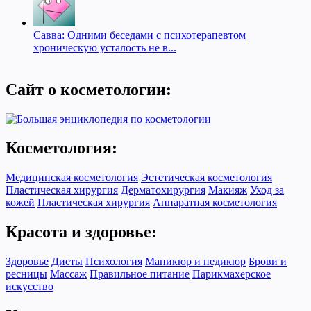
Савва: Одними беседами с психотерапевтом
хроническую усталость не в...
Сайт о косметологии:
Косметология:
Медицинская косметология
Эстетическая косметология
Пластическая хирургия
Дерматохирургия
Макияж
Уход за
кожей
Пластическая хирургия
Аппаратная косметология
Красота и здоровье:
Здоровье
Диеты
Психология
Маникюр и педикюр
Брови и
ресницы
Массаж
Правильное питание
Парикмахерское
искусство