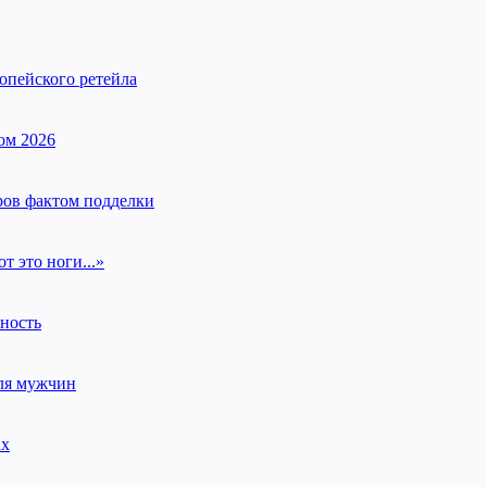
опейского ретейла
ом 2026
ров фактом подделки
т это ноги...»
нность
для мужчин
ах