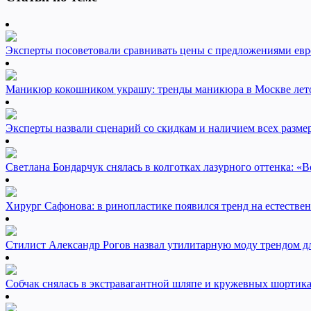
Эксперты посоветовали сравнивать цены с предложениями евр
Маникюр кокошником украшу: тренды маникюра в Москве лет
Эксперты назвали сценарий со скидкам и наличием всех разме
Светлана Бондарчук снялась в колготках лазурного оттенка: «Во
Хирург Сафонова: в ринопластике появился тренд на естестве
Стилист Александр Рогов назвал утилитарную моду трендом 
Собчак снялась в экстравагантной шляпе и кружевных шортик