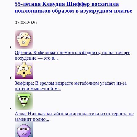
55-летняя Клаудия Шиффер восхитила
поклонников образом в изумрудном платье
07.08.2026
Офелия: Кофе может немного взбодрить, но настоящее
похудение — это в...
Земфира: В зрелом возрасте метаболизм угасает из-за
потери мышечной м...
Алла: Никакая китайская жиропластика из интернета не
заменит полно...