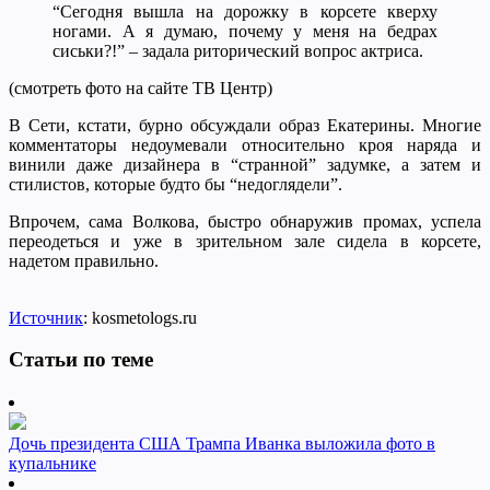
“Сегодня вышла на дорожку в корсете кверху
ногами. А я думаю, почему у меня на бедрах
сиськи?!” – задала риторический вопрос актриса.
(смотреть фото на сайте ТВ Центр)
В Сети, кстати, бурно обсуждали образ Екатерины. Многие
комментаторы недоумевали относительно кроя наряда и
винили даже дизайнера в “странной” задумке, а затем и
стилистов, которые будто бы “недоглядели”.
Впрочем, сама Волкова, быстро обнаружив промах, успела
переодеться и уже в зрительном зале сидела в корсете,
надетом правильно.
Источник
: kosmetologs.ru
Статьи по теме
Дочь президента США Трампа Иванка выложила фото в
купальнике