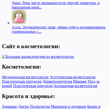
Дана: Лень часто оказывается не чертой характера, а
банальным проя...
Алла: Эндокринолог прав, обман себя и игнорирование
гормональных с...
Сайт о косметологии:
Косметология:
Медицинская косметология
Эстетическая косметология
Пластическая хирургия
Дерматохирургия
Макияж
Уход за
кожей
Пластическая хирургия
Аппаратная косметология
Красота и здоровье:
Здоровье
Диеты
Психология
Маникюр и педикюр
Брови и