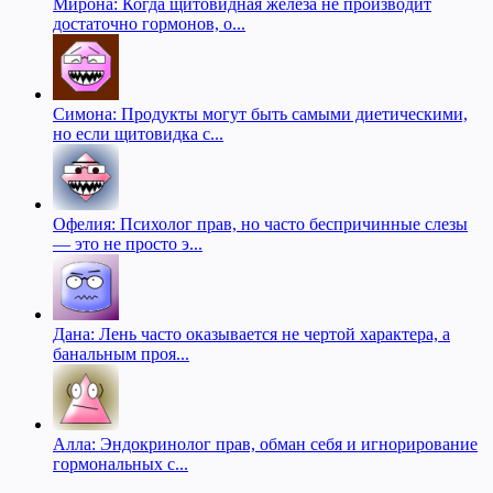
Мирона: Когда щитовидная железа не производит
достаточно гормонов, о...
Симона: Продукты могут быть самыми диетическими,
но если щитовидка с...
Офелия: Психолог прав, но часто беспричинные слезы
— это не просто э...
Дана: Лень часто оказывается не чертой характера, а
банальным проя...
Алла: Эндокринолог прав, обман себя и игнорирование
гормональных с...