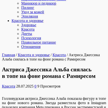
Маникюр и педикюр
Пилинг
Уход за кожей
Эпиляция
Красота и здоровье
Здоровье
Красота
Диеты
Психология
Правильное питание
Отношения
Главная
/
Красота и здоровье
/
Красота
/
Актриса Джессика
Альба снялась в топе на фоне романа с Рамиресом
Актриса Джессика Альба снялась
в топе на фоне романа с Рамиресом
Красота
28.07.2025
0
9 Просмотров
Голливудская актриса Джессика Альба показала фигуру в топе
на фоне нового романа. Звезда разместила фото в Instagram
(владелец компания Meta признана в России экстремистской и