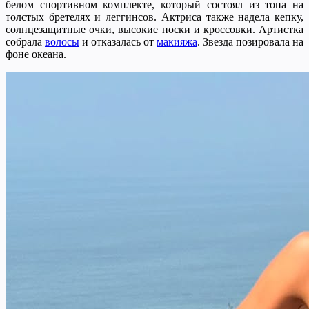
белом спортивном комплекте, который состоял из топа на
толстых бретелях и леггинсов. Актриса также надела кепку,
солнцезащитные очки, высокие носки и кроссовки. Артистка
собрала
волосы
и отказалась от
макияжа
. Звезда позировала на
фоне океана.