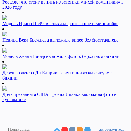
Poetcore: что стоит купить из эстетики «тихой романтики» в
2026 году
Модель Ирина Шейк выложила фото в топе и мини-юбке
Певица Вера Брежнева выложила видео без бюстгальтера
Модель Хейли Бибер выложила фото в бархатном бикини
Девушка актера Ди Каприо Черетти показала фигуру в
бикини
Дочь президента США Трампа Иванка выложила фото в
купальнике
Подписаться
авторизуйтесь