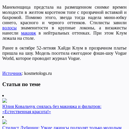
Манекенщица предстала на размещенном снимке времен
молодости в желтом корсетном топе с прозрачной вставкой и
бахромой. Помимо этого, звезда тогда надела мини-юбку
синего, красного и черного оттенков. Стилисты завили
волосы
знаменитости в крупные локоны, а визажисты
нанесли
макияж
в нейтральных оттенках. При этом Клум
лежала на столе.
Ранее в октябре 52-летняя Хайди Клум в прозрачном платье
пришла на шоу. Модель посетила ежегодное фэшн-шоу Vogue
World, которое проводит журнал Vogue.
Источник
: kosmetologs.ru
Статьи по теме
Юлия Ковальчук снялась без макияжа и фильтров:
«Естественная красота!»
Стилист Дубинин: Узкие джинсы подходят только молодым