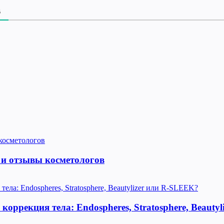
В
 и отзывы косметологов
оррекция тела: Endospheres, Stratosphere, Beauty