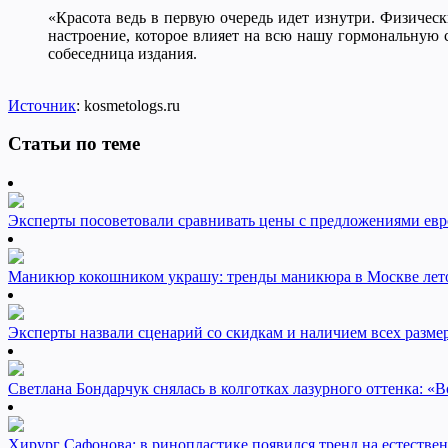
«Красота ведь в первую очередь идет изнутри. Физичес
настроение, которое влияет на всю нашу гормональную с
собеседница издания.
Источник
: kosmetologs.ru
Статьи по теме
Эксперты посоветовали сравнивать цены с предложениями евр
Маникюр кокошником украшу: тренды маникюра в Москве лет
Эксперты назвали сценарий со скидкам и наличием всех разме
Светлана Бондарчук снялась в колготках лазурного оттенка: «Во
Хирург Сафонова: в ринопластике появился тренд на естестве