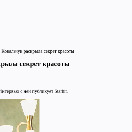
а Ковальчук раскрыла секрет красоты
крыла секрет красоты
нтервью с ней публикует Starhit.