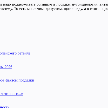
ки надо поддерживать организм в порядке: нутрициология, вита
истему. То есть мы лечим, допустим, щитовидку, а в итоге на
опейского ретейла
ом 2026
ров фактом подделки
т это ноги...»
нность