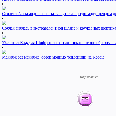
Стилист Александр Рогов назвал утилитарную моду трендом 
Собчак снялась в экстравагантной шляпе и кружевных шортик
55-летняя Клаудия Шиффер восхитила поклонников образом в 
Макияж без макияжа: обзор модных тенденций на Reddit
Подписаться