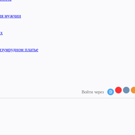
для мужчин
ах
изумрудном платье
Войти через
D