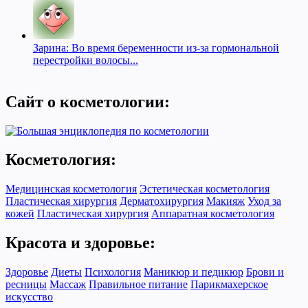
Зарина: Во время беременности из-за гормональной
перестройки волосы...
Сайт о косметологии:
Косметология:
Медицинская косметология
Эстетическая косметология
Пластическая хирургия
Дерматохирургия
Макияж
Уход за
кожей
Пластическая хирургия
Аппаратная косметология
Красота и здоровье:
Здоровье
Диеты
Психология
Маникюр и педикюр
Брови и
ресницы
Массаж
Правильное питание
Парикмахерское
искусство