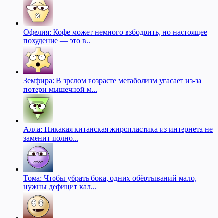
Офелия: Кофе может немного взбодрить, но настоящее
похудение — это в...
Земфира: В зрелом возрасте метаболизм угасает из-за
потери мышечной м...
Алла: Никакая китайская жиропластика из интернета не
заменит полно...
Тома: Чтобы убрать бока, одних обёртываний мало,
нужны дефицит кал...