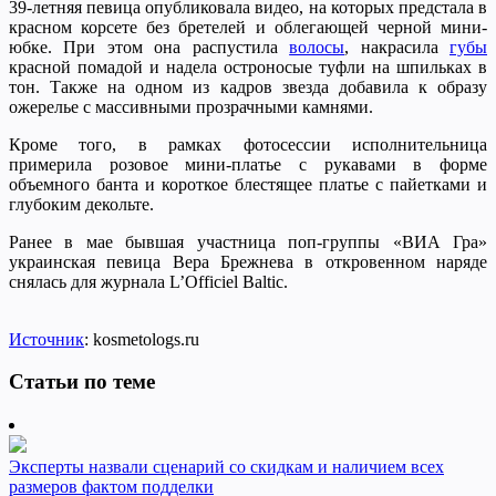
39-летняя певица опубликовала видео, на которых предстала в
красном корсете без бретелей и облегающей черной мини-
юбке. При этом она распустила
волосы
, накрасила
губы
красной помадой и надела остроносые туфли на шпильках в
тон. Также на одном из кадров звезда добавила к образу
ожерелье с массивными прозрачными камнями.
Кроме того, в рамках фотосессии исполнительница
примерила розовое мини-платье с рукавами в форме
объемного банта и короткое блестящее платье с пайетками и
глубоким декольте.
Ранее в мае бывшая участница поп-группы «ВИА Гра»
украинская певица Вера Брежнева в откровенном наряде
снялась для журнала L’Officiel Baltic.
Источник
: kosmetologs.ru
Статьи по теме
Эксперты назвали сценарий со скидкам и наличием всех
размеров фактом подделки