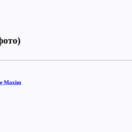
фото)
ле Maxim