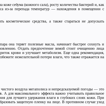
коже себума (кожного сала), росту количества бактерий и, как
нса из-за перепада температур — нахождения в помещении с
ть косметические средства, а также стараться не допускать
пара она теряет полезные масла, начинает быстрее сохнуть и
ановлению. Отдать предпочтение зимой стоит очищению лица
приток крови и улучшает метаболизм. Еще одна рекомендация,
избежите нежелательной потери влаги, что также отражается на
а чистого воздуха мегаполиса и непредсказуемой погоды — это
ств. А для максимального эффекта важно учитывать правильное
ия для лучшего удержания влаги в глубоких слоях кожи. При
образовать защитную пленку на лице. В противном случае уход