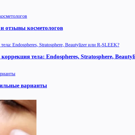
 и отзывы косметологов
оррекция тела: Endospheres, Stratosphere, Beauty
тильные варианты