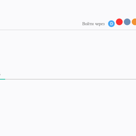
Войти через
D
В