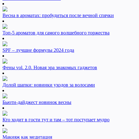
Весна в ароматах: пробудиться после вечной спячки
Топ-5 ароматов для самого волшебного торжества
SPF – лучшие формулы 2024 года
Фены vol. 2.0. Новая эра знакомых гаджетов
Долой шапки: новинки уходов за волосами
Бьюти-дайджест новинок весны
Кто ходит в гости тут и там – тот поступает мудро
Макияж как медитация