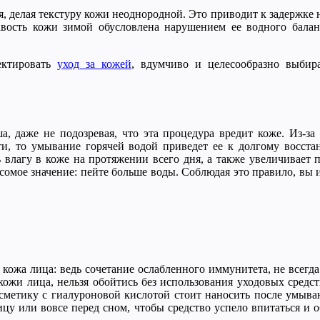
 делая текстуру кожи неоднородной. Это приводит к задержке на 
шавость кожи зимой обусловлена нарушением ее водного бала
ектировать
уход за кожей
, вдумчиво и целесообразно выбира
 даже не подозревая, что эта процедура вредит коже. Из-за 
ти, то умывание горячей водой приведет ее к долгому восст
ь влагу в коже на протяжении всего дня, а также увеличивает 
есомое значение: пейте больше воды. Соблюдая это правило, вы 
кожа лица: ведь сочетание ослабленного иммунитета, не всегд
 кожи лица, нельзя обойтись без использования уходовых сред
сметику с гиалуроновой кислотой стоит наносить после умыван
ицу или вовсе перед сном, чтобы средство успело впитаться и 