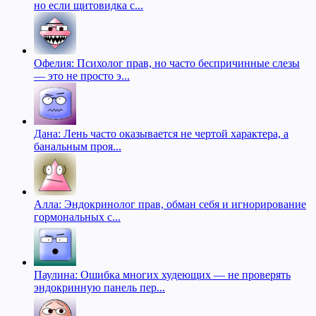
но если щитовидка с...
Офелия: Психолог прав, но часто беспричинные слезы
— это не просто э...
Дана: Лень часто оказывается не чертой характера, а
банальным проя...
Алла: Эндокринолог прав, обман себя и игнорирование
гормональных с...
Паулина: Ошибка многих худеющих — не проверять
эндокринную панель пер...