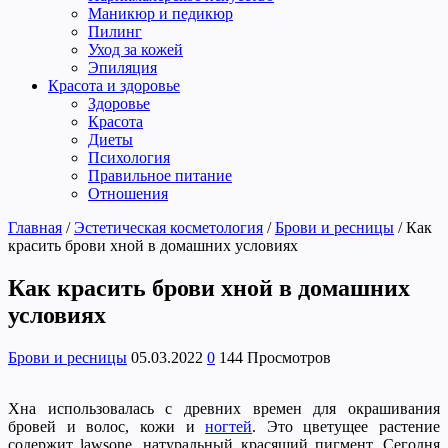
Маникюр и педикюр
Пилинг
Уход за кожей
Эпиляция
Красота и здоровье
Здоровье
Красота
Диеты
Психология
Правильное питание
Отношения
Главная
/
Эстетическая косметология
/
Брови и ресницы
/
Как
красить брови хной в домашних условиях
Как красить брови хной в домашних
условиях
Брови и ресницы
05.03.2022
0
144 Просмотров
Хна использовалась с древних времен для окрашивания
бровей и волос, кожи и
ногтей
. Это цветущее растение
содержит lawsone, натуральный красящий пигмент. Сегодня