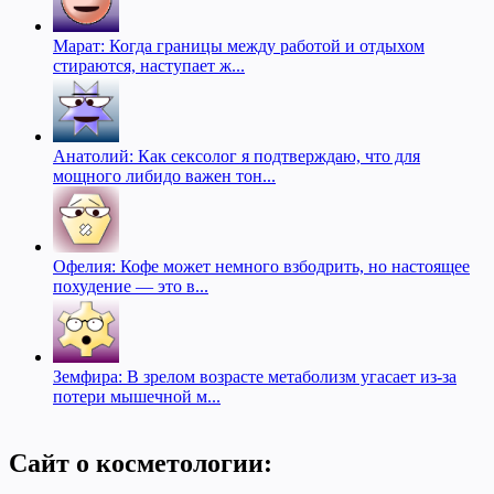
Марат: Когда границы между работой и отдыхом
стираются, наступает ж...
Анатолий: Как сексолог я подтверждаю, что для
мощного либидо важен тон...
Офелия: Кофе может немного взбодрить, но настоящее
похудение — это в...
Земфира: В зрелом возрасте метаболизм угасает из-за
потери мышечной м...
Сайт о косметологии: