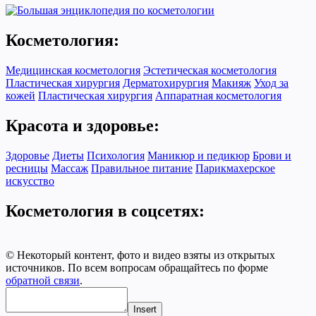
Косметология:
Медицинская косметология
Эстетическая косметология
Пластическая хирургия
Дерматохирургия
Макияж
Уход за
кожей
Пластическая хирургия
Аппаратная косметология
Красота и здоровье:
Здоровье
Диеты
Психология
Маникюр и педикюр
Брови и
ресницы
Массаж
Правильное питание
Парикмахерское
искусство
Косметология в соцсетях:
© Некоторый контент, фото и видео взяты из открытых
источников. По всем вопросам обращайтесь по форме
обратной связи
.
Insert