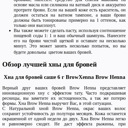
основе масла или силикона на ватный диск и аккуратно
протрите брови. Если на вашей коже есть краситель, он
должен остаться на ватном тампоне, а ваши брови
должны быть тонированы примерно на 1 оттенок, как
только они высохнут.
Вы также можете сделать пасту, используя соотношение
пищевой соды 1: 1 и ваш обычный шампунь. Нанесите
его на брови чистой щеткой и оставьте на несколько
минут. Это может занять несколько попыток, но вы
будете довольны цветом ваших бровей.
Обзор лучшей хны для бровей
Хна для бровей саше 6 г BrowXenna Brow Henna
Верный друг ваших бровей Brow Henna представляет
инновационную хну с эффектом тату. Часто подкрашивая
ресницы, вы заметите их истощенность, а так же потерю
формы. Хна Brow Henna выручит Вас, в этой ситуации.
С Натуральной хной Brow Henna, окрас ваших волос
сохранит устойчивость до полутора месяцев. Кожа останется
окрашенной от одной недели до двух. Хна Brow Henna легко
и равномерно сходит. Не даст эффекта рыжины, при