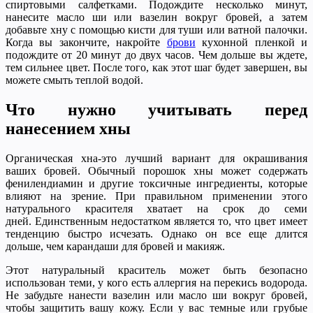
спиртовыми салфетками. Подождите несколько минут,
нанесите масло ши или вазелин вокруг бровей, а затем
добавьте хну с помощью кисти для туши или ватной палочки.
Когда вы закончите, накройте
брови
кухонной пленкой и
подождите от 20 минут до двух часов. Чем дольше вы ждете,
тем сильнее цвет. После того, как этот шаг будет завершен, вы
можете смыть теплой водой.
Что нужно учитывать перед
нанесением хны
Органическая хна-это лучший вариант для окрашивания
ваших бровей. Обычный порошок хны может содержать
фенилендиамин и другие токсичные ингредиенты, которые
влияют на зрение. При правильном применении этого
натурального красителя хватает на срок до семи
дней. Единственным недостатком является то, что цвет имеет
тенденцию быстро исчезать. Однако он все еще длится
дольше, чем карандаши для бровей и макияж.
Этот натуральный краситель может быть безопасно
использован теми, у кого есть аллергия на перекись водорода.
Не забудьте нанести вазелин или масло ши вокруг бровей,
чтобы защитить вашу кожу. Если у вас темные или грубые