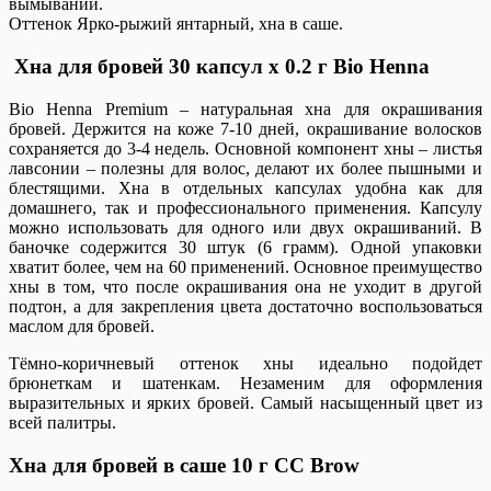
вымывании.
Оттенок Ярко-рыжий янтарный, хна в саше.
Хна для бровей 30 капсул x 0.2 г Bio Henna
Bio Henna Premium – натуральная хна для окрашивания
бровей. Держится на коже 7-10 дней, окрашивание волосков
сохраняется до 3-4 недель. Основной компонент хны – листья
лавсонии – полезны для волос, делают их более пышными и
блестящими. Хна в отдельных капсулах удобна как для
домашнего, так и профессионального применения. Капсулу
можно использовать для одного или двух окрашиваний. В
баночке содержится 30 штук (6 грамм). Одной упаковки
хватит более, чем на 60 применений. Основное преимущество
хны в том, что после окрашивания она не уходит в другой
подтон, а для закрепления цвета достаточно воспользоваться
маслом для бровей.
Тёмно-коричневый оттенок хны идеально подойдет
брюнеткам и шатенкам. Незаменим для оформления
выразительных и ярких бровей. Самый насыщенный цвет из
всей палитры.
Хна для бровей в саше 10 г CC Brow