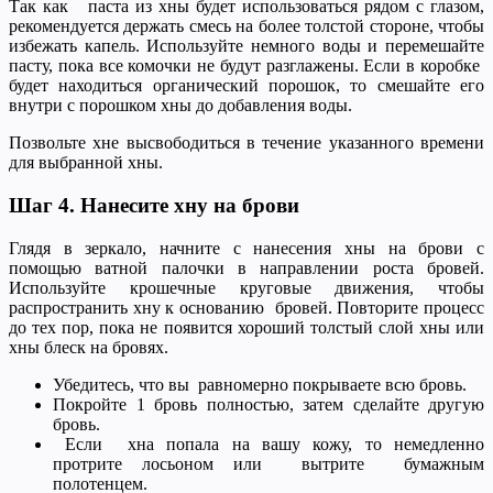
Так как паста из хны будет использоваться рядом с глазом,
рекомендуется держать смесь на более толстой стороне, чтобы
избежать капель. Используйте немного воды и перемешайте
пасту, пока все комочки не будут разглажены. Если в коробке
будет находиться органический порошок, то смешайте его
внутри с порошком хны до добавления воды.
Позвольте хне высвободиться в течение указанного времени
для выбранной хны.
Шаг 4. Нанесите хну на брови
Глядя в зеркало, начните с нанесения хны на брови с
помощью ватной палочки в направлении роста бровей.
Используйте крошечные круговые движения, чтобы
распространить хну к основанию бровей. Повторите процесс
до тех пор, пока не появится хороший толстый слой хны или
хны блеск на бровях.
Убедитесь, что вы равномерно покрываете всю бровь.
Покройте 1 бровь полностью, затем сделайте другую
бровь.
Если хна попала на вашу кожу, то немедленно
протрите лосьоном или вытрите бумажным
полотенцем.